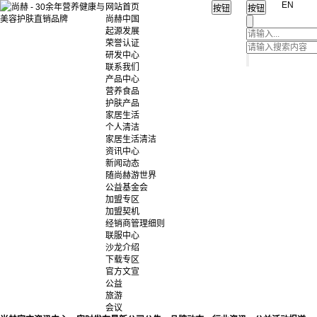
EN
网站首页
尚赫中国
起源发展
荣誉认证
研发中心
联系我们
产品中心
营养食品
护肤产品
家居生活
个人清洁
家居生活清洁
资讯中心
新闻动态
随尚赫游世界
公益基金会
加盟专区
加盟契机
经销商管理细则
联服中心
沙龙介绍
下载专区
官方文宣
公益
旅游
会议