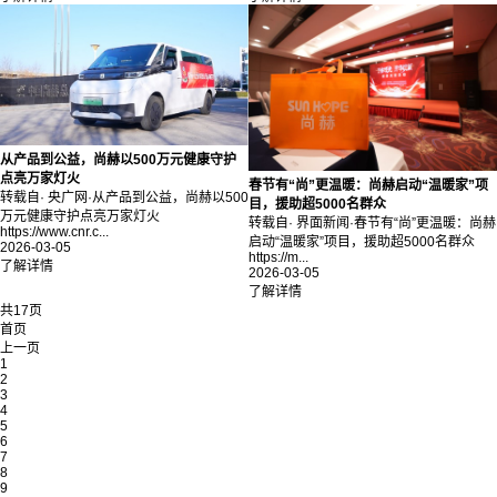
从产品到公益，尚赫以500万元健康守护
点亮万家灯火
春节有“尚”更温暖：尚赫启动“温暖家”项
转载自· 央广网·从产品到公益，尚赫以500
目，援助超5000名群众
万元健康守护点亮万家灯火
转载自· 界面新闻·春节有“尚”更温暖：尚赫
https://www.cnr.c...
启动“温暖家”项目，援助超5000名群众
2026-03-05
https://m...
了解详情
2026-03-05
了解详情
共17页
首页
上一页
1
2
3
4
5
6
7
8
9