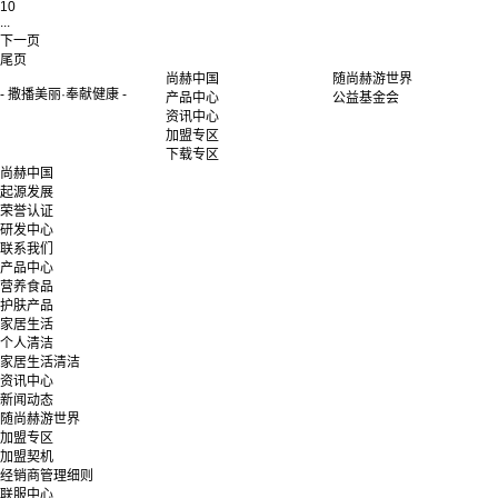
10
...
下一页
尾页
尚赫中国
随尚赫游世界
- 撒播美丽·奉献健康 -
产品中心
公益基金会
资讯中心
加盟专区
下载专区
尚赫中国
起源发展
荣誉认证
研发中心
联系我们
产品中心
营养食品
护肤产品
家居生活
个人清洁
家居生活清洁
资讯中心
新闻动态
随尚赫游世界
加盟专区
加盟契机
经销商管理细则
联服中心