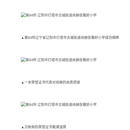
▲第84所辽宁省辽阳市灯塔市古城街道尚赫张雅舒小学成功揭牌
▲一本荣誉证书代表对尚赫的由衷感谢
▲沉甸甸的荣誉证书载满温情