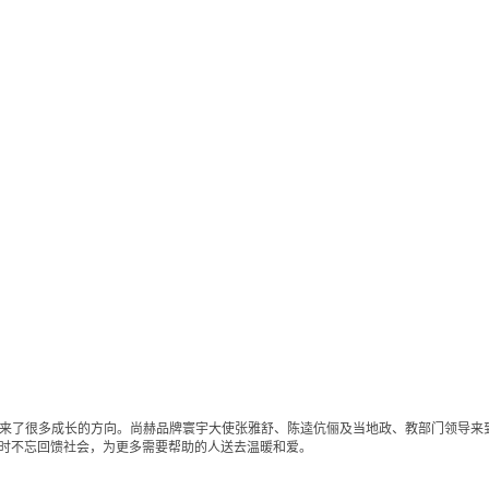
来了很多成长的方向。尚赫品牌寰宇大使张雅舒、陈逵伉俪及当地政、教部门领导来
的同时不忘回馈社会，为更多需要帮助的人送去温暖和爱。