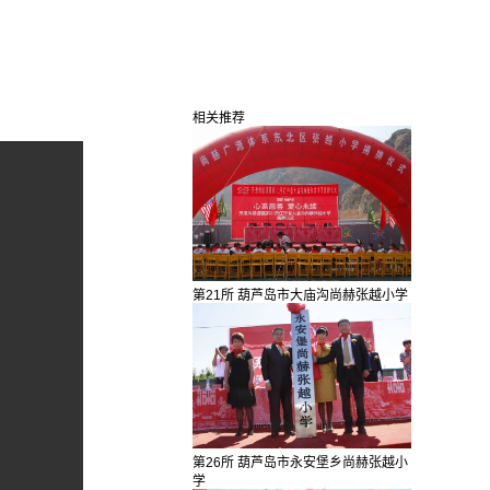
相关推荐
第21所 葫芦岛市大庙沟尚赫张越小学
第26所 葫芦岛市永安堡乡尚赫张越小
学