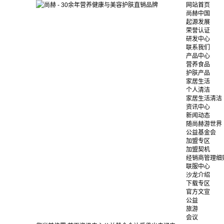
网站首页
尚赫中国
起源发展
荣誉认证
研发中心
联系我们
产品中心
营养食品
护肤产品
家居生活
个人清洁
家居生活清洁
资讯中心
新闻动态
随尚赫游世界
公益基金会
加盟专区
加盟契机
经销商管理细
联服中心
沙龙介绍
下载专区
官方文宣
公益
旅游
会议