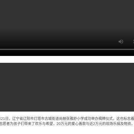
月21日，辽宁省辽阳市灯塔市古城街道尚赫张雅舒小学成功举办揭牌仪式，这也标志
心志愿者为孩子们带来了欢乐与希望，20万元的爱心善款与近2万元的现场乐捐及物资，