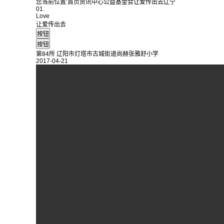
您当前位置:
首页
资讯中心
公益基金会
让爱传出去
辽宁
01.
Love
让爱传出去
第84所 辽阳市灯塔市古城街道尚赫张雅舒小学
2017-04-21