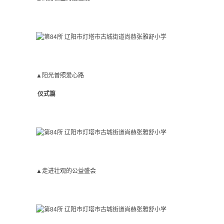
▲阳光普照爱心路
仪式篇
▲走进壮观的公益盛会