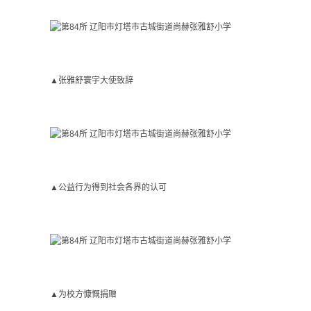
▲张雅舒寰宇大使致辞
▲公益行为得到社会各界的认可
▲为校方慷慨捐赠