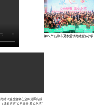
第27所 抚顺市夏家堡镇尚赫董波小学
着尚赫公益基金会在全国范围内援
传递着满满“心系慈善·爱心永续”