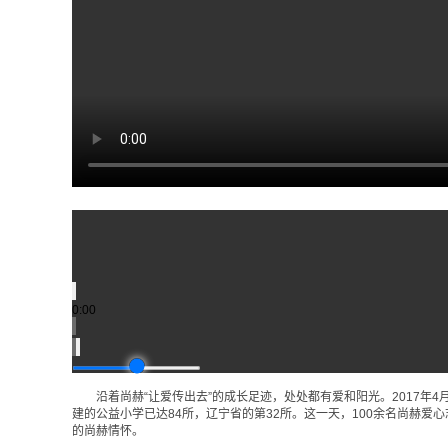
0:00
沿着尚赫“让爱传出去”的成长足迹，处处都有爱和阳光。2017年4
建的公益小学已达84所，辽宁省的第32所。这一天，100余名尚赫爱
的尚赫情怀。