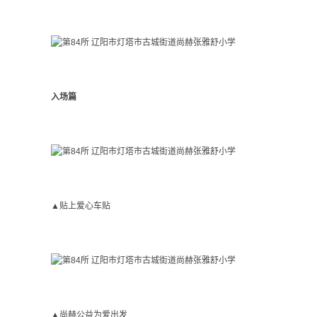
入场篇
▲贴上爱心车贴
▲尚赫公益为爱出发