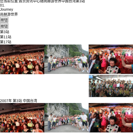
您当前位置:
首页
资讯中心
随尚赫游世界
中国台湾
第3站
01.
Journey
尚赫游世界
第3站
第11站
第17站
2007年 第3站 中国台湾