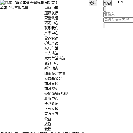
EN
网站首页
尚赫中国
起源发展
荣誉认证
研发中心
联系我们
产品中心
营养食品
护肤产品
家居生活
个人清洁
家居生活清洁
资讯中心
新闻动态
随尚赫游世界
公益基金会
加盟专区
加盟契机
经销商管理细则
联服中心
沙龙介绍
下载专区
官方文宣
公益
旅游
会议