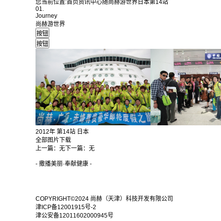
您当前位置:
首页
资讯中心
随尚赫游世界
日本
第14站
01.
Journey
尚赫游世界
2012年 第14站 日本
全部图片下载
上一篇：
无
下一篇：
无
- 撒播美丽·奉献健康 -
COPYRIGHT©2024 尚赫（天津）科技开发有限公司
津ICP备12001915号-2
津公安备12011602000945号