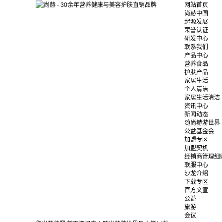
网站首页
尚赫中国
起源发展
荣誉认证
研发中心
联系我们
产品中心
营养食品
护肤产品
家居生活
个人清洁
家居生活清洁
资讯中心
新闻动态
随尚赫游世界
公益基金会
加盟专区
加盟契机
经销商管理细
联服中心
沙龙介绍
下载专区
官方文宣
公益
旅游
会议