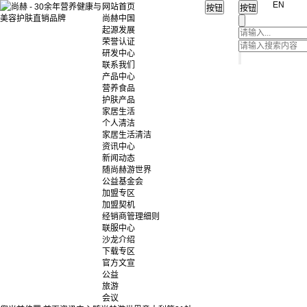
EN
网站首页
尚赫中国
起源发展
荣誉认证
研发中心
联系我们
产品中心
营养食品
护肤产品
家居生活
个人清洁
家居生活清洁
资讯中心
新闻动态
随尚赫游世界
公益基金会
加盟专区
加盟契机
经销商管理细则
联服中心
沙龙介绍
下载专区
官方文宣
公益
旅游
会议