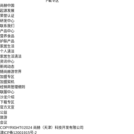
下载专区
尚赫中国
起源发展
荣誉认证
研发中心
联系我们
产品中心
营养食品
护肤产品
家居生活
个人清洁
家居生活清洁
资讯中心
新闻动态
随尚赫游世界
加盟专区
加盟契机
经销商管理细则
联服中心
沙龙介绍
下载专区
官方文宣
公益
旅游
会议
COPYRIGHT©2024 尚赫（天津）科技开发有限公司
津ICP备12001915号-2