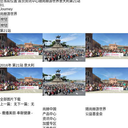
您当前位置:
首页
资讯中心
随尚赫游世界
意大利
第21站
01.
Journey
尚赫游世界
第21站
2016年 第21站 意大利
全部图片下载
上一篇：
无
下一篇：
无
尚赫中国
随尚赫游世界
- 撒播美丽·奉献健康 -
产品中心
公益基金会
资讯中心
加盟专区