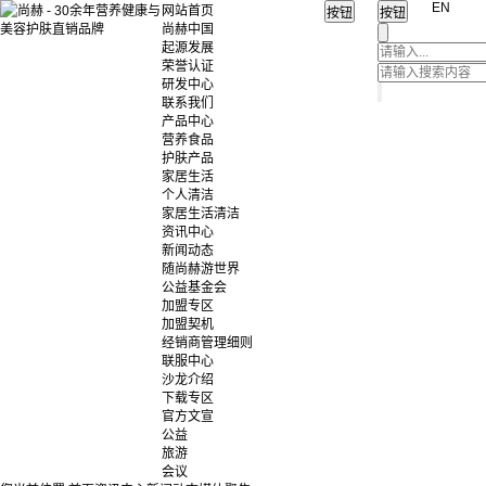
EN
网站首页
尚赫中国
起源发展
荣誉认证
研发中心
联系我们
产品中心
营养食品
护肤产品
家居生活
个人清洁
家居生活清洁
资讯中心
新闻动态
随尚赫游世界
公益基金会
加盟专区
加盟契机
经销商管理细则
联服中心
沙龙介绍
下载专区
官方文宣
公益
旅游
会议