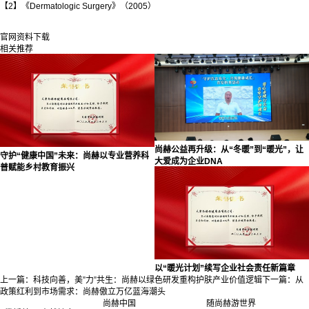
【2】《Dermatologic Surgery》（2005）
官网资料下载
相关推荐
尚赫公益再升级：从“冬暖”到“暖光”，让
守护“健康中国”未来：尚赫以专业营养科
大爱成为企业DNA
普赋能乡村教育振兴
以“暖光计划”续写企业社会责任新篇章
上一篇：
科技向善，美”力”共生：尚赫以绿色研发重构护肤产业价值逻辑
下一篇：
从
政策红利到市场需求：尚赫傲立万亿蓝海潮头
尚赫中国
随尚赫游世界