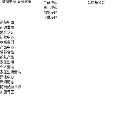
- 撒播美丽·奉献健康 -
产品中心
公益基金会
资讯中心
加盟专区
下载专区
尚赫中国
起源发展
荣誉认证
研发中心
联系我们
产品中心
营养食品
护肤产品
家居生活
个人清洁
家居生活清洁
资讯中心
新闻动态
随尚赫游世界
加盟专区
加盟契机
经销商管理细则
联服中心
沙龙介绍
下载专区
官方文宣
公益