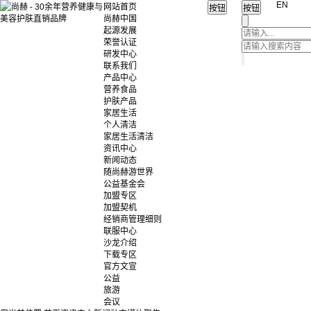
EN
网站首页
尚赫中国
起源发展
荣誉认证
研发中心
联系我们
产品中心
营养食品
护肤产品
家居生活
个人清洁
家居生活清洁
资讯中心
新闻动态
随尚赫游世界
公益基金会
加盟专区
加盟契机
经销商管理细则
联服中心
沙龙介绍
下载专区
官方文宣
公益
旅游
会议