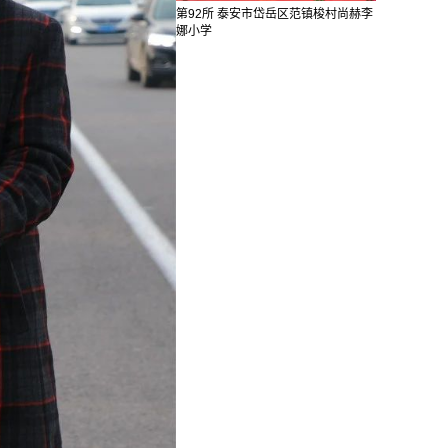
第92所 泰安市岱岳区范镇梭村尚赫李
娜小学