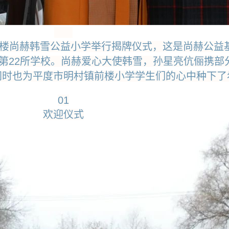
村镇前楼尚赫韩雪公益小学举行揭牌仪式，这是尚赫公
省第22所学校。尚赫爱心大使韩雪，孙星亮伉俪携部
同时也为平度市明村镇前楼小学学生们的心中种下了
01
欢迎仪式