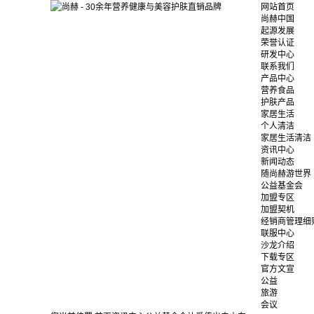
网站首页
尚赫中国
起源发展
荣誉认证
研发中心
联系我们
产品中心
营养食品
护肤产品
家居生活
个人清洁
家居生活清洁
资讯中心
新闻动态
随尚赫游世界
公益基金会
加盟专区
加盟契机
经销商管理细
联服中心
沙龙介绍
下载专区
官方文宣
公益
旅游
会议