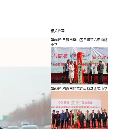
相关推荐
第60所 日照市岚山区巨峰镇六甲尚赫
小学
第83所 栖霞市蛇窝泊尚赫马金荣小学