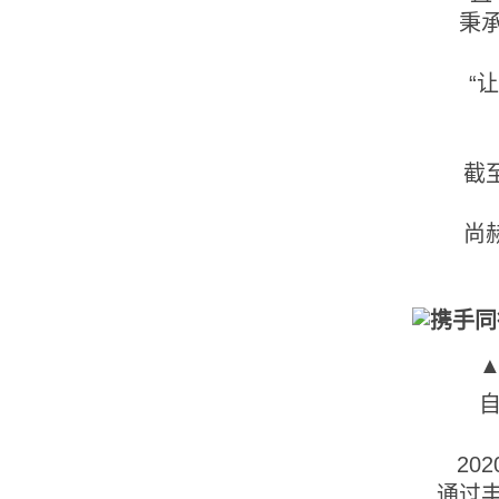
秉承
“
截
尚
▲
自
20
通过