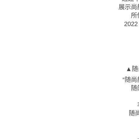
展示尚
所
20
▲随
“随
随
随