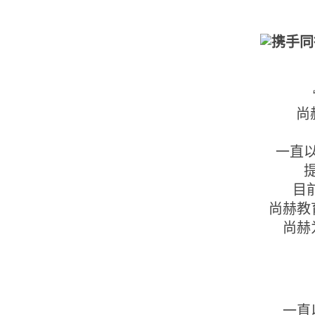
尚
一直
目
尚赫教
尚赫
一直