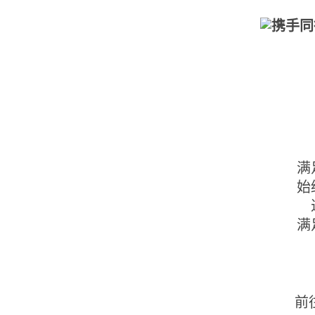
满
始
满
前