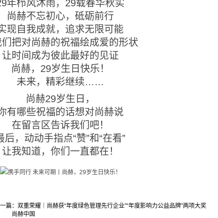
29年栉风沐雨，29载春华秋实
尚赫不忘初心，砥砺前行
实现自我成就，追求无限可能
我们把对尚赫的祝福绘成爱的形状
让时间成为彼此最好的见证
尚赫，29岁生日快乐！
未来，精彩继续……
尚赫29岁生日，
你有哪些祝福的话想对尚赫说
在留言区告诉我们吧！
最后，动动手指点“赞”和“在看”
让我知道，你们一直都在！
一篇：
双重荣耀｜尚赫获“年度绿色管理先行企业”“年度影响力公益品牌”两项大奖
尚赫中国