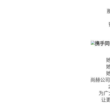
尚赫公司
为广
让