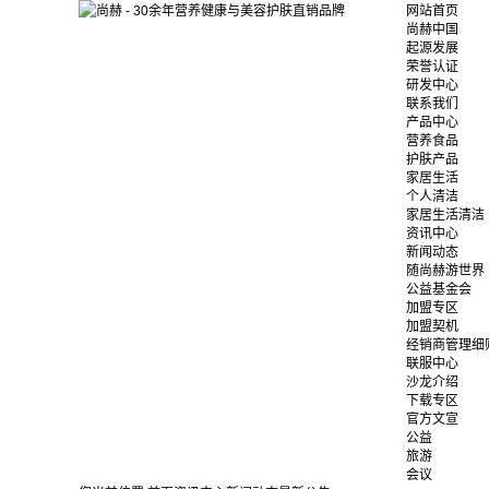
网站首页
尚赫中国
起源发展
荣誉认证
研发中心
联系我们
产品中心
营养食品
护肤产品
家居生活
个人清洁
家居生活清洁
资讯中心
新闻动态
随尚赫游世界
公益基金会
加盟专区
加盟契机
经销商管理细
联服中心
沙龙介绍
下载专区
官方文宣
公益
旅游
会议