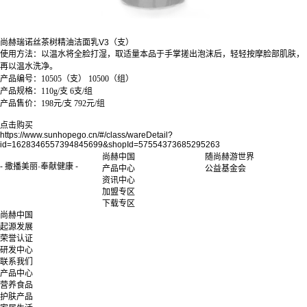
尚赫瑞诺丝茶树精油洁面乳V3（支）
使用方法：以温水将全脸打湿，取适量本品于手掌搓出泡沫后，轻轻按摩脸部肌肤，
再以温水洗净。
产品编号：10505（支） 10500（组）
产品规格：110g/支 6支/组
产品售价：198元/支 792元/组
点击购买
https://www.sunhopego.cn/#/class/wareDetail?
id=1628346557394845699&shopId=57554373685295263
尚赫中国
随尚赫游世界
- 撒播美丽·奉献健康 -
产品中心
公益基金会
资讯中心
加盟专区
下载专区
尚赫中国
起源发展
荣誉认证
研发中心
联系我们
产品中心
营养食品
护肤产品