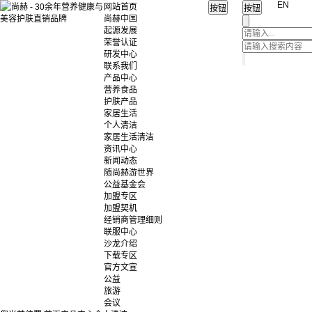
EN
网站首页
尚赫中国
起源发展
荣誉认证
研发中心
联系我们
产品中心
营养食品
护肤产品
家居生活
个人清洁
家居生活清洁
资讯中心
新闻动态
随尚赫游世界
公益基金会
加盟专区
加盟契机
经销商管理细则
联服中心
沙龙介绍
下载专区
官方文宣
公益
旅游
会议