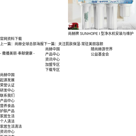
尚赫牌 SUNHOPE I 型净水机安装与维护
官网资料下载
上一篇：
尚赫全球总部海报
下一篇：
关注肌肤保湿-常驻美丽容颜
尚赫中国
随尚赫游世界
- 撒播美丽·奉献健康 -
产品中心
公益基金会
资讯中心
加盟专区
下载专区
尚赫中国
起源发展
荣誉认证
研发中心
联系我们
产品中心
营养食品
护肤产品
家居生活
个人清洁
家居生活清洁
资讯中心