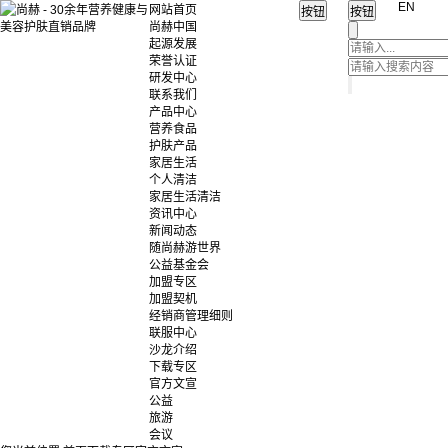
EN
网站首页
尚赫中国
起源发展
荣誉认证
研发中心
联系我们
产品中心
营养食品
护肤产品
家居生活
个人清洁
家居生活清洁
资讯中心
新闻动态
随尚赫游世界
公益基金会
加盟专区
加盟契机
经销商管理细则
联服中心
沙龙介绍
下载专区
官方文宣
公益
旅游
会议