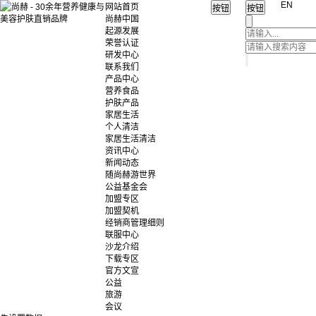
EN
网站首页
尚赫中国
起源发展
荣誉认证
研发中心
联系我们
产品中心
营养食品
护肤产品
家居生活
个人清洁
家居生活清洁
资讯中心
新闻动态
随尚赫游世界
公益基金会
加盟专区
加盟契机
经销商管理细则
联服中心
沙龙介绍
下载专区
官方文宣
公益
旅游
会议