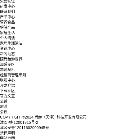
荣誉认证
研发中心
联系我们
产品中心
营养食品
护肤产品
家居生活
个人清洁
家居生活清洁
资讯中心
新闻动态
随尚赫游世界
加盟专区
加盟契机
经销商管理细则
联服中心
沙龙介绍
下载专区
官方文宣
公益
旅游
会议
COPYRIGHT©2024 尚赫（天津）科技开发有限公司
津ICP备12001915号-2
津公安备12011602000945号
法律声明
网站地图