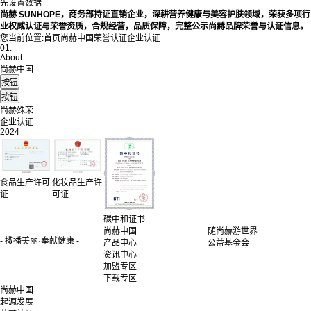
先设置数据
尚赫 SUNHOPE，商务部持证直销企业，深耕营养健康与美容护肤领域，荣获多项行
业权威认证与荣誉资质，合规经营，品质保障，完整公示尚赫品牌荣誉与认证信息。
您当前位置:
首页
尚赫中国
荣誉认证
企业认证
01.
About
尚赫中国
尚赫殊荣
企业认证
2024
食品生产许可
化妆品生产许
证
可证
碳中和证书
尚赫中国
随尚赫游世界
- 撒播美丽·奉献健康 -
产品中心
公益基金会
资讯中心
加盟专区
下载专区
尚赫中国
起源发展