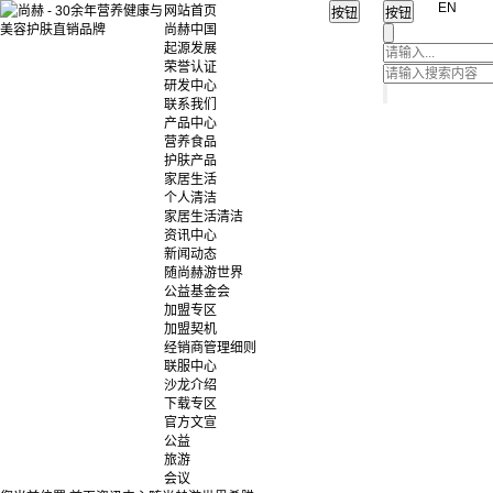
EN
网站首页
尚赫中国
起源发展
荣誉认证
研发中心
联系我们
产品中心
营养食品
护肤产品
家居生活
个人清洁
家居生活清洁
资讯中心
新闻动态
随尚赫游世界
公益基金会
加盟专区
加盟契机
经销商管理细则
联服中心
沙龙介绍
下载专区
官方文宣
公益
旅游
会议