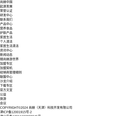
尚赫中国
起源发展
荣誉认证
研发中心
联系我们
产品中心
营养食品
护肤产品
家居生活
个人清洁
家居生活清洁
资讯中心
新闻动态
随尚赫游世界
加盟专区
加盟契机
经销商管理细则
联服中心
沙龙介绍
下载专区
官方文宣
公益
旅游
会议
COPYRIGHT©2024 尚赫（天津）科技开发有限公司
津ICP备12001915号-2