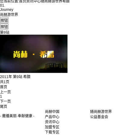
您当前位置:
首页
资讯中心
随尚赫游世界
希腊
01.
Journey
尚赫游世界
第9站
2011年 第9站 希腊
共1页
首页
上一页
1
下一页
尾页
尚赫中国
随尚赫游世界
- 撒播美丽·奉献健康 -
产品中心
公益基金会
资讯中心
加盟专区
下载专区