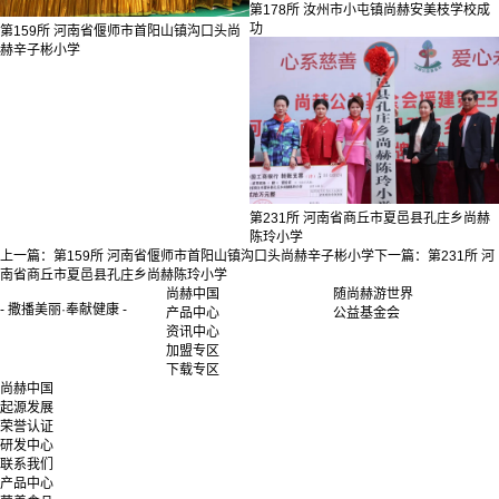
第178所 汝州市小屯镇尚赫安美枝学校成
功
第159所 河南省偃师市首阳山镇沟口头尚
赫辛子彬小学
第231所 河南省商丘市夏邑县孔庄乡尚赫
陈玲小学
上一篇：
第159所 河南省偃师市首阳山镇沟口头尚赫辛子彬小学
下一篇：
第231所 河
南省商丘市夏邑县孔庄乡尚赫陈玲小学
尚赫中国
随尚赫游世界
- 撒播美丽·奉献健康 -
产品中心
公益基金会
资讯中心
加盟专区
下载专区
尚赫中国
起源发展
荣誉认证
研发中心
联系我们
产品中心