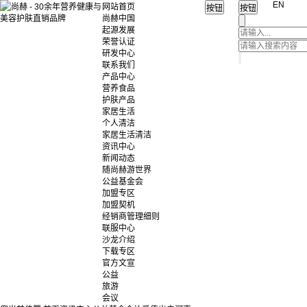
EN
网站首页
尚赫中国
起源发展
荣誉认证
研发中心
联系我们
产品中心
营养食品
护肤产品
家居生活
个人清洁
家居生活清洁
资讯中心
新闻动态
随尚赫游世界
公益基金会
加盟专区
加盟契机
经销商管理细则
联服中心
沙龙介绍
下载专区
官方文宣
公益
旅游
会议