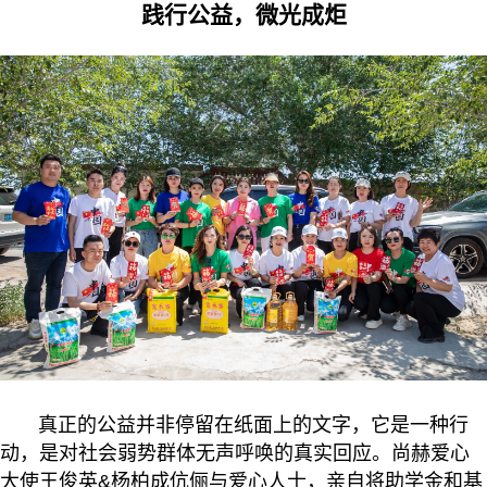
践行公益，微光成炬
真正的公益并非停留在纸面上的文字，它是一种行
动，是对社会弱势群体无声呼唤的真实回应。尚赫爱心
大使王俊英&杨柏成伉俪与爱心人士，亲自将助学金和基