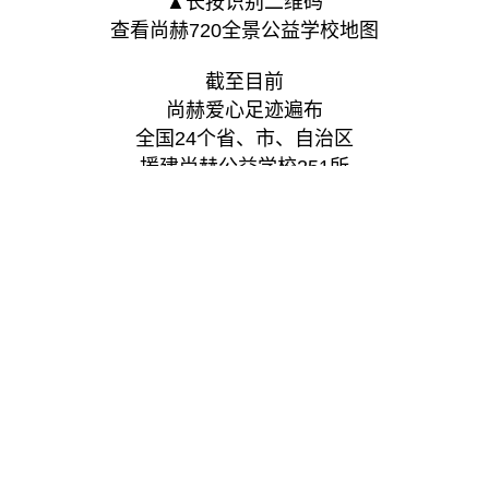
▲长按识别二维码
查看尚赫720全景公益学校地图
截至目前
尚赫爱心足迹遍布
全国24个省、市、自治区
援建尚赫公益学校251所
“让爱传出去”项目累计投入爱心资金6179万元
受助学生10.3万名
建立尚赫图书室157间
累计捐助图书559.65万码洋，合计17.62万册
官网资料下载
相关推荐