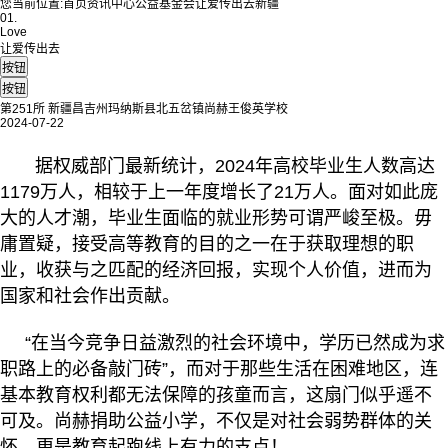
您当前位置:
首页
资讯中心
公益基金会
让爱传出去
新疆
01.
Love
让爱传出去
第251所 新疆昌吉州玛纳斯县北五岔镇尚赫王俊英学校
2024-07-22
据权威部门最新统计，2024年高校毕业生人数高达
1179万人，相较于上一年度增长了21万人。面对如此庞
大的人才潮，毕业生面临的就业形势可谓严峻至极。毋
庸置疑，接受高等教育的目的之一在于获取理想的职
业，收获与之匹配的经济回报，实现个人价值，进而为
国家和社会作出贡献。
“在当今竞争日益激烈的社会环境中，学历已然成为求
职路上的必备敲门砖”，而对于那些生活在困难地区，连
基本教育权利都无法保障的孩童而言，这扇门似乎遥不
可及。尚赫捐助公益小学，不仅是对社会弱势群体的关
怀，更是教育起跑线上有力的支点！