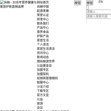
EN
网站首页
尚赫中国
起源发展
荣誉认证
研发中心
联系我们
产品中心
营养食品
护肤产品
家居生活
个人清洁
家居生活清洁
资讯中心
新闻动态
随尚赫游世界
公益基金会
加盟专区
加盟契机
经销商管理细则
联服中心
沙龙介绍
下载专区
官方文宣
公益
旅游
会议