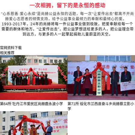
一次相拥，留下的是永恒的感动
“心系慈善·爱心永续”是尚赫公益永恒的话题，每一次“让爱传出去”都离不开尚
赫爱心志愿者的倾情支持，给予公益事业最倾力的奉献和最倾心的爱。
1993-2017
年，24年的尚赫将每一件公益事业做到极致，把爱奉献给每一个
需要的群体和地方。“让爱传出去”，把公益梦想送给更多的人，把公益理念带
到远方，与更多的人一起擎起捐助儿童蔚蓝的天空。
官网资料下载
相关推荐
第64所 牡丹江市爱民区尚赫鹿永波小学
第71所 绥化市兰西县奋斗乡尚赫蔡立影小
学