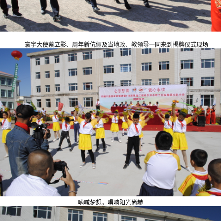
寰宇大使蔡立影、周年新伉俪及当地政、教领导一同来到揭牌仪式现场
呐喊梦想，唱响阳光尚赫