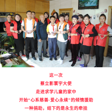
这一次
蔡立影寰宇大使
走进求学儿童的家中
开始“心系慈善·爱心永续”的倾情援助
一种捐助，结下的是永生的牵挂