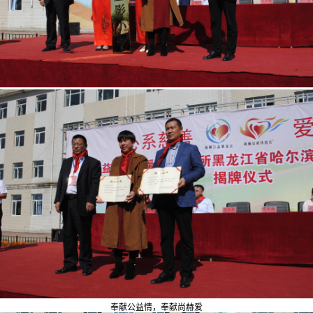
奉献公益情，奉献尚赫爱