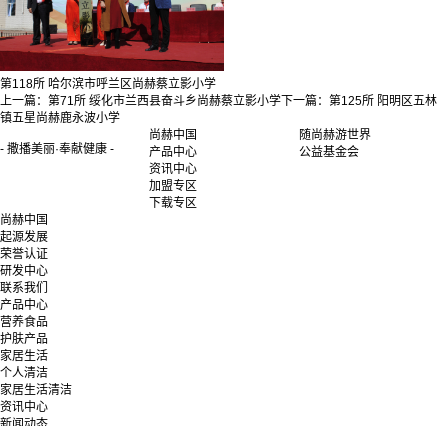
第118所 哈尔滨市呼兰区尚赫蔡立影小学
上一篇：
第71所 绥化市兰西县奋斗乡尚赫蔡立影小学
下一篇：
第125所 阳明区五林
镇五星尚赫鹿永波小学
尚赫中国
随尚赫游世界
- 撒播美丽·奉献健康 -
产品中心
公益基金会
资讯中心
加盟专区
下载专区
尚赫中国
起源发展
荣誉认证
研发中心
联系我们
产品中心
营养食品
护肤产品
家居生活
个人清洁
家居生活清洁
资讯中心
新闻动态
随尚赫游世界