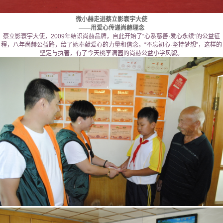
微小赫走进蔡立影寰宇大使
——用爱心传递尚赫理念
蔡立影寰宇大使，2009年结识尚赫品牌，自此开始了“心系慈善·爱心永续”的公益征
程，八年尚赫公益路，给了她奉献爱心的力量和信念，“不忘初心·坚持梦想”，这样的
坚定与执著，有了今天桃李满园的尚赫公益小学风貌。