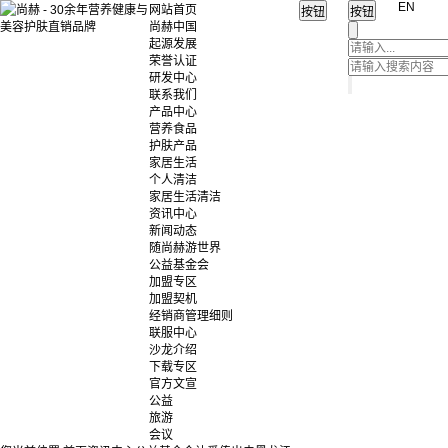
EN
网站首页
尚赫中国
起源发展
荣誉认证
研发中心
联系我们
产品中心
营养食品
护肤产品
家居生活
个人清洁
家居生活清洁
资讯中心
新闻动态
随尚赫游世界
公益基金会
加盟专区
加盟契机
经销商管理细则
联服中心
沙龙介绍
下载专区
官方文宣
公益
旅游
会议