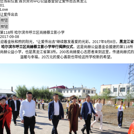
您当前位置:
首页
资讯中心
公益基金会
让爱传出去
黑龙江
01.
Love
让爱传出去
第118所 哈尔滨市呼兰区尚赫蔡立影小学
2017-09-08
迎着金秋和煦的阳光，“让爱传出去”继续散发着爱的光彩。2017年9月8日，
黑龙江省
哈尔滨市呼兰区尚赫蔡立影小学举行揭牌仪式
，这是尚赫公益基金会援建的第118所
尚赫公益小学，也是黑龙江省第3所。200名尚赫爱心志愿者来到这里，传递尚赫式的
温暖与幸福，20万元的爱心善款也带给这所学校新的希望。