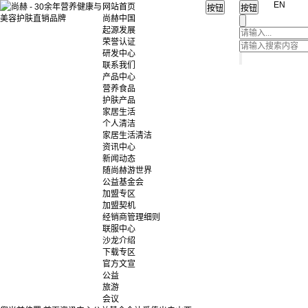
EN
网站首页
尚赫中国
起源发展
荣誉认证
研发中心
联系我们
产品中心
营养食品
护肤产品
家居生活
个人清洁
家居生活清洁
资讯中心
新闻动态
随尚赫游世界
公益基金会
加盟专区
加盟契机
经销商管理细则
联服中心
沙龙介绍
下载专区
官方文宣
公益
旅游
会议