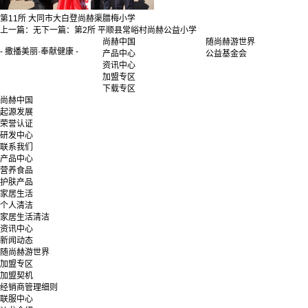
第11所 大同市大白登尚赫渠腊梅小学
上一篇：
无
下一篇：
第2所 平顺县常峪村尚赫公益小学
尚赫中国
随尚赫游世界
- 撒播美丽·奉献健康 -
产品中心
公益基金会
资讯中心
加盟专区
下载专区
尚赫中国
起源发展
荣誉认证
研发中心
联系我们
产品中心
营养食品
护肤产品
家居生活
个人清洁
家居生活清洁
资讯中心
新闻动态
随尚赫游世界
加盟专区
加盟契机
经销商管理细则
联服中心