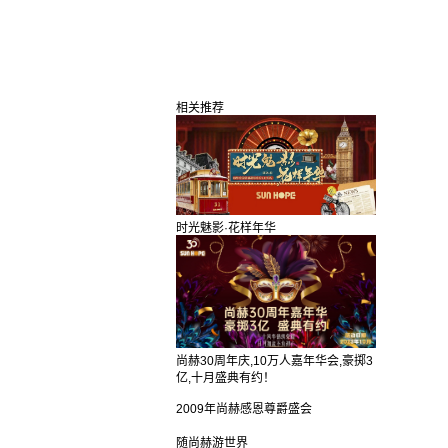
相关推荐
时光魅影·花样年华
尚赫30周年庆,10万人嘉年华会,豪掷3
亿,十月盛典有约！
2009年尚赫感恩尊爵盛会
随尚赫游世界