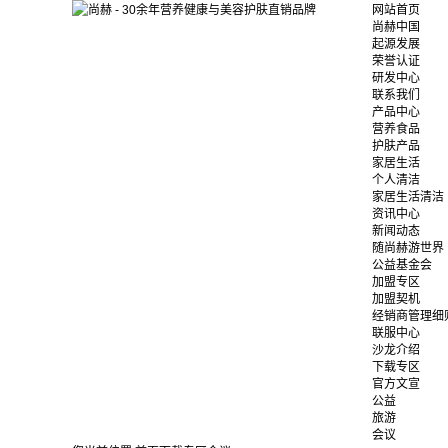
网站首页
尚赫中国
起源发展
荣誉认证
研发中心
联系我们
产品中心
营养食品
护肤产品
家居生活
个人清洁
家居生活清洁
资讯中心
新闻动态
随尚赫游世界
公益基金会
加盟专区
加盟契机
经销商管理细
联服中心
沙龙介绍
下载专区
官方文宣
公益
旅游
会议