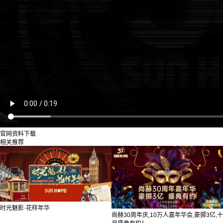
官网资料下载
相关推荐
时光魅影·花样年华
尚赫30周年庆,10万人嘉年华会,豪掷3亿,十