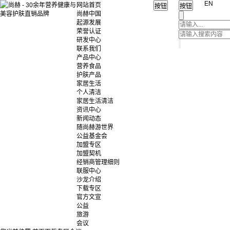
EN
网站首页
尚赫中国
起源发展
荣誉认证
研发中心
联系我们
产品中心
营养食品
护肤产品
家居生活
个人清洁
家居生活清洁
资讯中心
新闻动态
随尚赫游世界
公益基金会
加盟专区
加盟契机
经销商管理细则
联服中心
沙龙介绍
下载专区
官方文宣
公益
旅游
会议