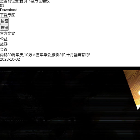
您当前位置:
首页
下载专区
会议
01.
Download
下载专区
官方文宣
公益
旅游
会议
尚赫30周年庆,10万人嘉年华会,豪掷3亿,十月盛典有约！
2023-10-02