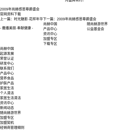
月盛典有约！
2009年尚赫感恩尊爵盛会
官网资料下载
上一篇：
时光魅影·花样年华
下一篇：
2009年尚赫感恩尊爵盛会
尚赫中国
随尚赫游世界
- 撒播美丽·奉献健康 -
产品中心
公益基金会
资讯中心
加盟专区
下载专区
尚赫中国
起源发展
荣誉认证
研发中心
联系我们
产品中心
营养食品
护肤产品
家居生活
个人清洁
家居生活清洁
资讯中心
新闻动态
随尚赫游世界
加盟专区
加盟契机
经销商管理细则