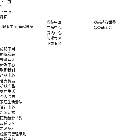
上一页
1
下一页
尾页
尚赫中国
随尚赫游世界
- 撒播美丽·奉献健康 -
产品中心
公益基金会
资讯中心
加盟专区
下载专区
尚赫中国
起源发展
荣誉认证
研发中心
联系我们
产品中心
营养食品
护肤产品
家居生活
个人清洁
家居生活清洁
资讯中心
新闻动态
随尚赫游世界
加盟专区
加盟契机
经销商管理细则
联服中心