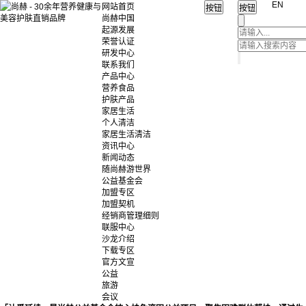
EN
网站首页
尚赫中国
起源发展
荣誉认证
研发中心
联系我们
产品中心
营养食品
护肤产品
家居生活
个人清洁
家居生活清洁
资讯中心
新闻动态
随尚赫游世界
公益基金会
加盟专区
加盟契机
经销商管理细则
联服中心
沙龙介绍
下载专区
官方文宣
公益
旅游
会议