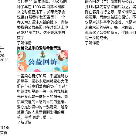
会迎来 11 周年华诞。但公益的
暖心回访（二）尚赫投身公益，
种子早在 1993 年,尚赫公司成
并非因其先有意义而后为之，实
立之时便已播下 。如果数字会
则在躬身力行之际，意义悄然生
说话11载春华秋实当第十一个
根发芽。尚赫公益暖心回访，不
春天为沙漏注入新的循环，尚赫
仅是对过往善举的检验，也是对
播撒的公益基因已在时光沃土中
未来承诺的铺垫。每一次回访，
萌发32圈年轮。这不是冰冷的
都深化了公益的意义，伴随我们
数字...
每一步的成长，...
了解详情
了解详情
11
尚赫公益季的爱与希望传递
/
29
2023
一善染心百灯旷照，千里通明心
系慈善，爱心永续尚赫爱心大使
们在与孩童们爱意的“双向奔赴”
中继续如星辰一般不断的释放着
光芒爱心是一抹冬日的阳光，是
饥寒交迫的人感到人间的温暖。
爱心是沙漠中的一泓清泉，是身
处绝境的人重新看到生活的希
望。带着温暖与爱，...
了解详情
共1页
首页