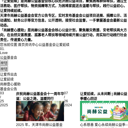
「让爱延续」是尚赫公益基金会核心扶危济困公益项目，聚焦困难群体帮扶，通过生
活救助、医疗帮扶、物资捐赠等方式，为困难家庭送去温暖与帮扶，践行公益初心，
让爱持续延续。
天津市尚赫公益基金会官方公告专区，实时发布基金会公益项目进展、捐赠公示、活
动通知、财务公示等官方信息，公开透明，接受社会监督，一手掌握基金会最新公益
动态。
「尚赫壹心援助」是尚赫公益基金会核心公益计划，聚焦赈灾救援、安老帮扶两大方
向，在自然灾害救援、孤寡老人帮扶等领域持续开展公益行动，用实际行动践行社会
责任，传递爱心力量。
您当前位置:
首页
资讯中心
公益基金会
让爱延续
01.
Love
公益基金会
让爱传出去
让爱延续
尚赫壹心援助
基金会公告
03
07
庆祝尚赫公益基金会十一周年华
让爱延续，从未间断 | 尚赫公益
/
/
诞：公益之路，温暖同行
季暖心回访
25
26
2025
2024
2025 年，天津市尚赫公益基金
心系慈善 爱心永续尚赫公益季--