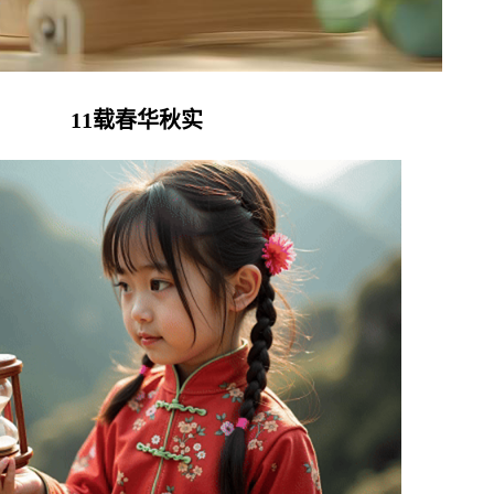
11
载春华秋实