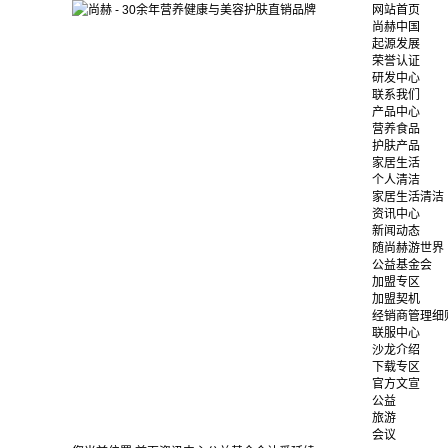
网站首页
尚赫中国
起源发展
荣誉认证
研发中心
联系我们
产品中心
营养食品
护肤产品
家居生活
个人清洁
家居生活清洁
资讯中心
新闻动态
随尚赫游世界
公益基金会
加盟专区
加盟契机
经销商管理细
联服中心
沙龙介绍
下载专区
官方文宣
公益
旅游
会议